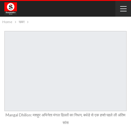
Home
खबर
Mangal Dhillon: मशहूर अभिनेता मंगल ढिल्लों का निधन, बर्थडे से एक हफ्ते पहले ली अंतिम
सांस