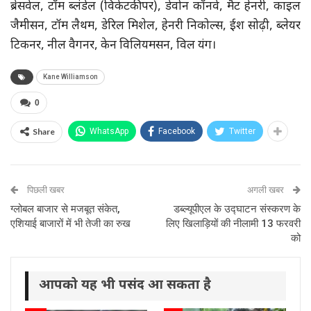
ब्रेसवेल, टॉम ब्लंडेल (विकेटकीपर), डेवोन कॉनवे, मैट हेनरी, काइल
जैमीसन, टॉम लैथम, डेरिल मिशेल, हेनरी निकोल्स, ईश सोढ़ी, ब्लेयर
टिकनर, नील वैगनर, केन विलियमसन, विल यंग।
Kane Williamson
0
Share
WhatsApp
Facebook
Twitter
पिछली खबर
अगली खबर
ग्लोबल बाजार से मजबूत संकेत,
डब्ल्यूपीएल के उद्घाटन संस्करण के
एशियाई बाजारों में भी तेजी का रुख
लिए खिलाड़ियों की नीलामी 13 फरवरी
को
आपको यह भी पसंद आ सकता है