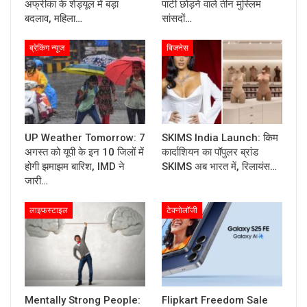
अफ्रीका के शेड्यूल में बड़ा
पार्टी छोड़ने वाले तीन मुस्लिम
बदलाव, महिला…
सांसदों…
ब्रेकिंग न्यूज
बिजनेस
UP Weather Tomorrow: 7
SKIMS India Launch: किम
अगस्त को यूपी के इन 10 जिलों में
कार्दाशियन का पॉपुलर ब्रांड
होगी झमाझम बारिश, IMD ने
SKIMS अब भारत में, रिलायंस…
जारी…
लाइफस्टाइल
टेक्नोलॉजी
Mentally Strong People:
Flipkart Freedom Sale