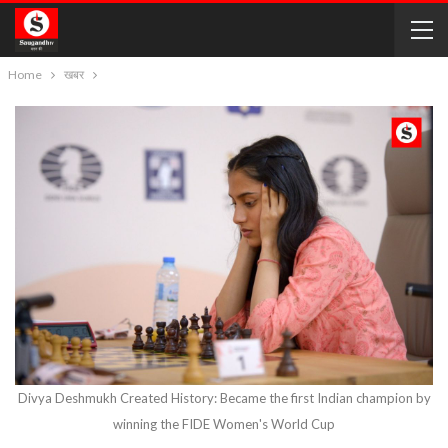
Home
खबर
Divya Deshmukh Created History: Became the first Indian champion by
winning the FIDE Women's World Cup