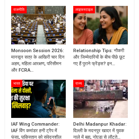
राजनीति
लाइफस्टाइल
Monsoon Session 2026:
Relationship Tips: नौकरी
मानसून सत्र के आखिरी चार दिन
और जिम्मेदारियों के बीच पीछे छूट
अहम, महिला आरक्षण, परिसीमन
गए हैं पुराने फ्रेंड्स? इन…
और FCRA…
भारत
राज्य
IAF Wing Commander:
Delhi Madanpur Khadar:
IAF विंग कमांडर हनी ट्रैप में
दिल्ली के मदनपुर खादर में युवक
फंसा, पाकिस्तान को संवेदनशील
नाले में बहा, नोएडा से लौटते…