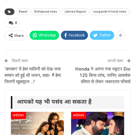
Bawal
Bollywood news
Jahnavi Kapoor
saugandh tv hindi news
0
Share
WhatsApp
Facebook
Twitter
पिछली खबर
अगली खबर
‘बागबान’ में हेमा मालिनी को देख जया
Honda ने अपना नया स्कूटर Dio
बच्चन को हुई थी जलन, कहा- मैं हेमा
125 किया लांच, जानिए आकर्षक
जितनी खूबसूरत …!
कीमत से लेकर जबरदस्त फीचर्स
आपको यह भी पसंद आ सकता है
मनोरंजन
मनोरंजन