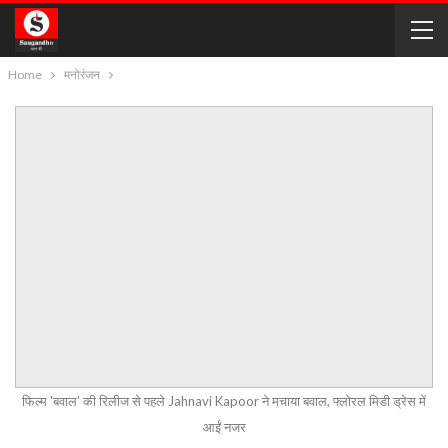
Home
मनोरंजन
फिल्म 'बवाल' की रिलीज से पहले Jahnavi Kapoor ने मचाया बवाल, फ्लोरल मिडी ड्रेस में
आईं नजर